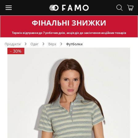
ФІНАЛЬНІ ЗНИЖКИ
Термін відправки
до 7 робочих днів, акція діє до закінчення акційних товарів
Продукти
Одяг
Верх
Футболки
-
30%