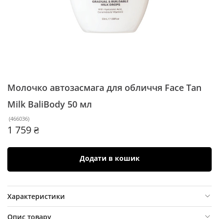
Молочко автозасмага для обличчя Face Tan
Milk BaliBody
50 мл
(
466036
)
1 759 ₴
Додати в кошик
Характеристики
Опис товару