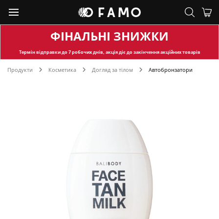
ФІНАЛЬНІ ЗНИЖКИ
Термін відправки
до 7 робочих днів, акція діє до закінчення акційних товарів
Продукти
Косметика
Догляд за тілом
Автобронзатори