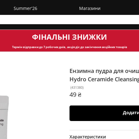
Summer'26
Магазини
ФІНАЛЬНІ ЗНИЖКИ
Термін відправки
до 7 робочих днів, акція діє до закінчення акційних товарів
Ензимна пудра для очищ
Hydro Ceramide Cleansin
(
431380
)
49 ₴
Додат
Характеристики