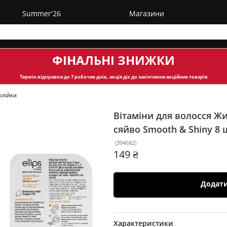
Summer'26
Магазини
ФІНАЛЬНІ ЗНИЖКИ
Термін відправки
до 7 робочих днів, акція діє до закінчення акційних товарів
олійки
Вітаміни для волосся Жи
сяйво Smooth & Shiny
8 
(
394682
)
149 ₴
Додат
Характеристики