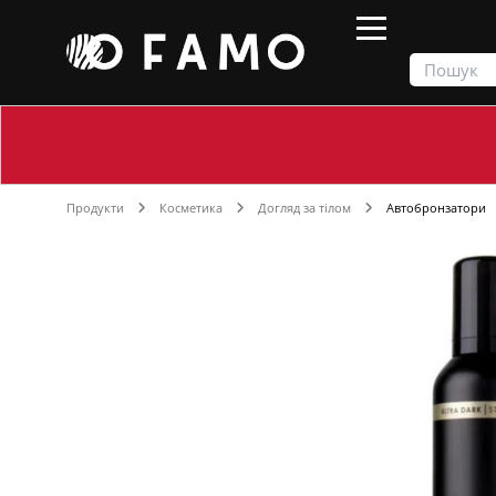
Продукти
Косметика
Догляд за тілом
Автобронзатори