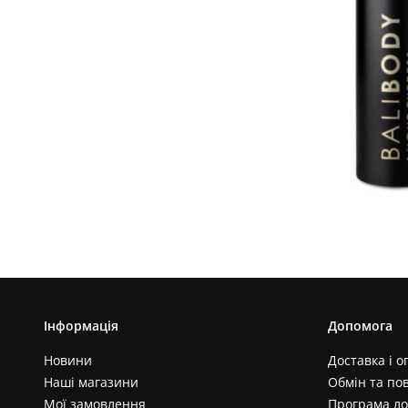
Інформація
Допомога
Новини
Доставка і о
Наші магазини
Обмін та по
Мої замовлення
Програма ло