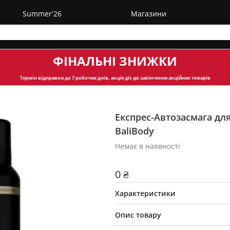
Summer'26
Магазини
ФІНАЛЬНІ ЗНИЖКИ
Термін відправки
до 7 робочих днів, акція діє до закінчення акційних товарів
Експрес-Автозасмага для
BaliBody
Немає в наявності
0 ₴
Характеристики
Опис товару