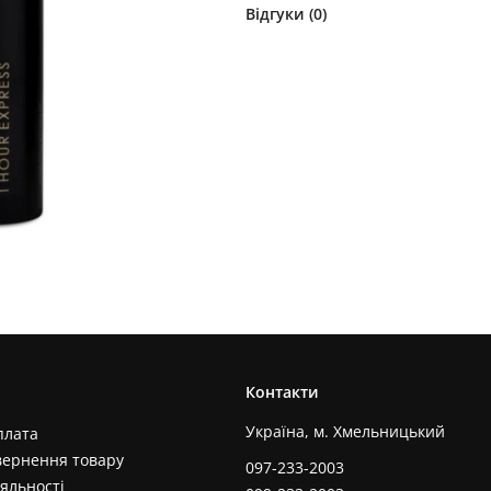
Відгуки (
0
)
Контакти
Україна, м. Хмельницький
плата
вернення товару
097-233-2003
яльності