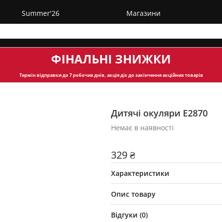
Summer'26
Магазини
ФІНАЛЬНІ ЗНИЖКИ
Термін відправки
до 7 робочих днів, акція діє до закінчення акційних товарів
Дитячі окуляри Е2870
Немає в наявності
329 ₴
Характеристики
Опис товару
Відгуки (
0
)