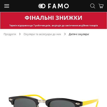
ФІНАЛЬНІ ЗНИЖКИ
Термін відправки
до 7 робочих днів, акція діє до закінчення акційних товарів
Продукти
Окуляри та аксесуари до них
Дитячі окуляри