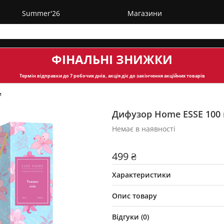
Summer'26
Магазини
ФІНАЛЬНІ ЗНИЖКИ
Термін відправки
до 7 робочих днів, акція діє до закінчення акційних товарів
и
Дифузор Home ESSE 100
Немає в наявності
499 ₴
Характеристики
Опис товару
Відгуки (
0
)