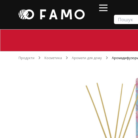
Продукти
Косметика
Аромати для дому
Аромадифузор