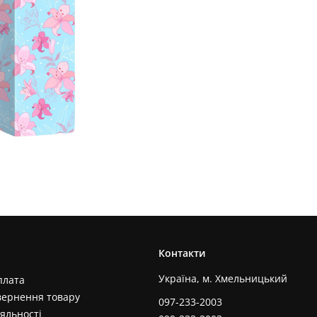
Контакти
Україна, м. Хмельницький
плата
вернення товару
097-233-2003
яльності