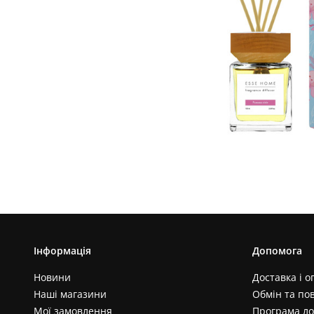
Інформація
Допомога
Новини
Доставка і о
Наші магазини
Обмін та по
Мої замовлення
Програма ло