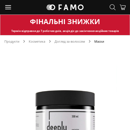
ФІНАЛЬНІ ЗНИЖКИ
Термін відправки
до 7 робочих днів, акція діє до закінчення акційних товарів
Продукти
Косметика
Догляд за волоссям
Маски