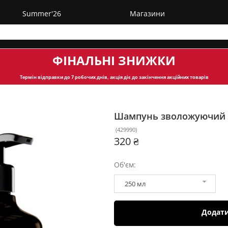
Summer'26
Магазини
ФІНАЛЬНІ ЗНИЖКИ
Термін відправки
до 7 робочих днів, акція діє до закінчення акційних товарів
Шампунь зволожуючий D
(
429990
)
320 ₴
Об'єм:
250 мл
Додат