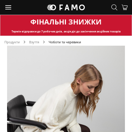
ФІНАЛЬНІ ЗНИЖКИ
Термін відправки
до 7 робочих днів, акція діє до закінчення акційних товарів
Продукти
Взуття
Чоботи та черевики