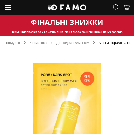
ФІНАЛЬНІ ЗНИЖКИ
Термін відправки
до 7 робочих днів, акція діє до закінчення акційних товарів
Продукти
Косметика
Догляд за обличчям
Маски, скраби та пілі