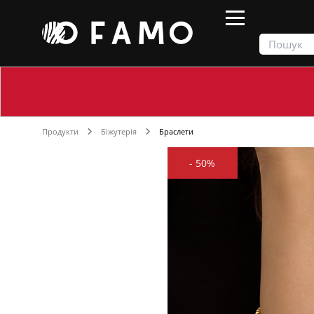
Продукти
Біжутерія
Браслети
-
50%