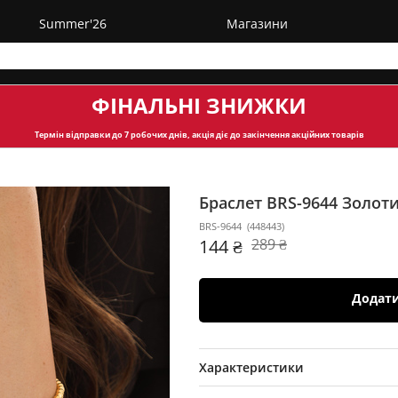
Summer'26
Магазини
ФІНАЛЬНІ ЗНИЖКИ
Термін відправки
до 7 робочих днів, акція діє до закінчення акційних товарів
Браслет BRS-9644
Золот
BRS-9644
(
448443
)
144 ₴
289 ₴
Додат
Характеристики