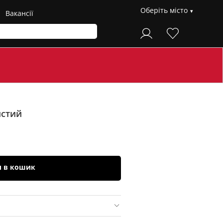
Оберіть місто
Вакансії
истий
и в кошик