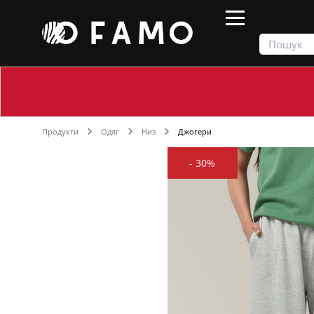
Продукти
Одяг
Низ
Джогери
-
30%