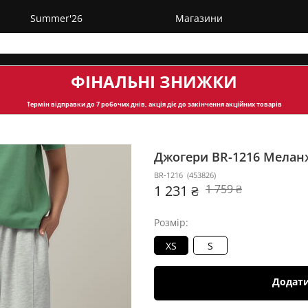
Summer'26
Магазини
ФІНАЛЬНІ ЗНИЖКИ
Термін відправки
до 7 робочих днів, акція діє до закінчення акційних товарів
Джогери BR-1216
Мелан
BR-1216
(
453826
)
1 231 ₴
1 759 ₴
Розмір:
XS
S
Додат