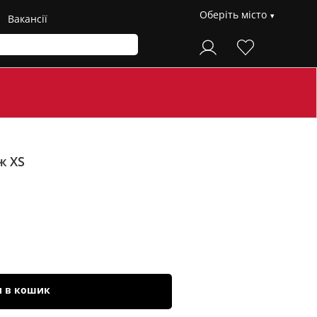
Оберіть місто
Вакансії
ж XS
и в кошик