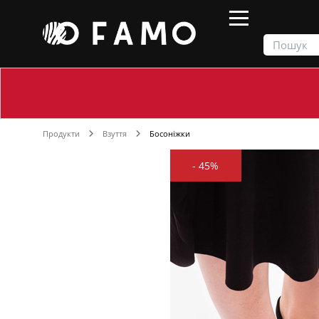
Продукти
Взуття
Босоніжки
-
45%