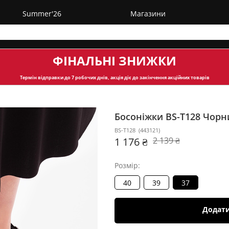
Summer'26
Магазини
ФІНАЛЬНІ ЗНИЖКИ
Термін відправки
до 7 робочих днів, акція діє до закінчення акційних товарів
Босоніжки BS-T128
Чорн
BS-T128
(
443121
)
1 176 ₴
2 139 ₴
Розмір:
40
39
37
Додат