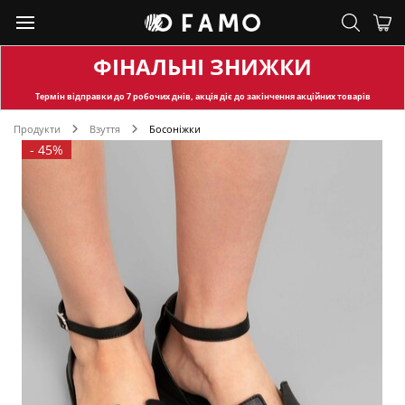
ФІНАЛЬНІ ЗНИЖКИ
Термін відправки
до 7 робочих днів, акція діє до закінчення акційних товарів
Продукти
Взуття
Босоніжки
-
45%