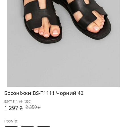
Босоніжки BS-T1111
Чорний 40
BS-T1111
(
444330
)
1 297 ₴
2 359 ₴
Розмір: