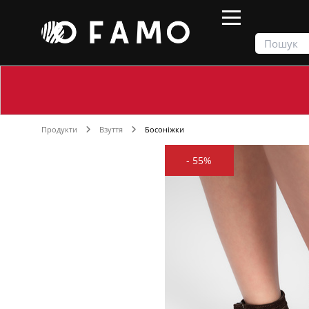
Продукти
Взуття
Босоніжки
-
55%