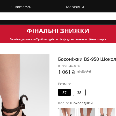
Summer'26
Магазини
ФІНАЛЬНІ ЗНИЖКИ
Термін відправки
до 7 робочих днів, акція діє до закінчення акційних товарів
Босоніжки BS-950
Шокол
BS-950
(
446863
)
1 061 ₴
2 359 ₴
Розмір:
37
38
Колір:
Шоколадний