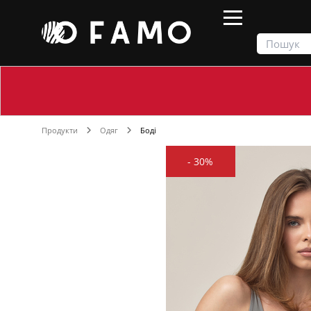
Продукти
Одяг
Боді
-
30%