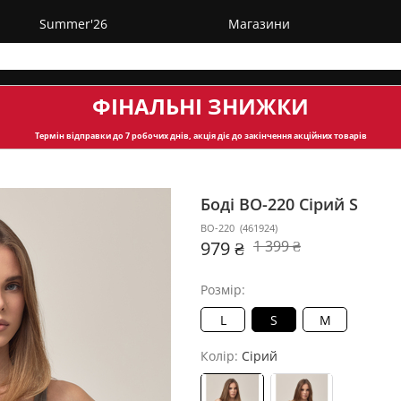
Summer'26
Магазини
ФІНАЛЬНІ ЗНИЖКИ
Термін відправки
до 7 робочих днів, акція діє до закінчення акційних товарів
Боді BO-220
Сірий S
BO-220
(
461924
)
979 ₴
1 399 ₴
Розмір:
L
S
M
Колір:
Сірий