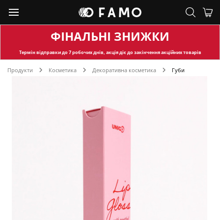
ФІНАЛЬНІ ЗНИЖКИ
Термін відправки
до 7 робочих днів, акція діє до закінчення акційних товарів
Продукти
Косметика
Декоративна косметика
Губи