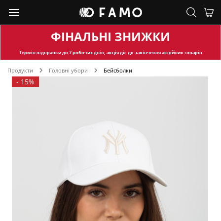
ФІНАЛЬНІ ЗНИЖКИ
Термін відправки
до 7 робочих днів, акція діє до закінчення акційних товарів
Продукти
Головні убори
Бейсболки
-
15%