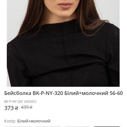
Бейсболка BK-P-NY-320
Білий+молочний 56-60
BK-P-NY-320
(
420201
)
373 ₴
439 ₴
Колір:
Білий+молочний