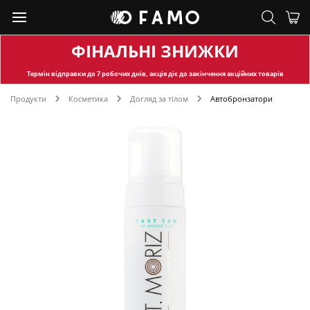
ФІНАЛЬНІ ЗНИЖКИ
Термін відправки
до 7 робочих днів, акція діє до закінчення акційних товарів
Продукти
Косметика
Догляд за тілом
Автобронзатори