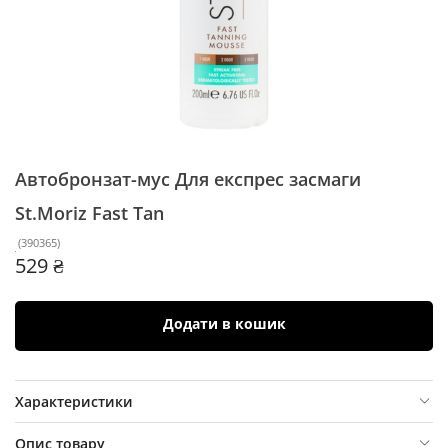
Автобронзат-мус Для експрес засмаги
St.Moriz
Fast Tan
(
390365
)
529 ₴
Додати в кошик
Характеристики
Опис товару