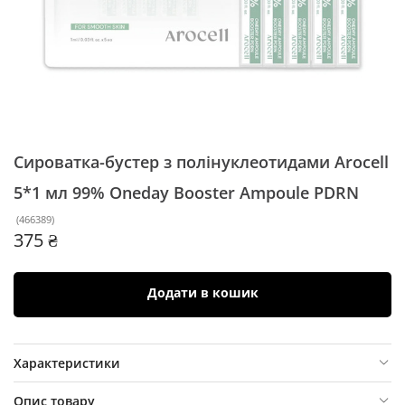
Сироватка-бустер з полінуклеотидами Arocell
5*1 мл
99% Oneday Booster Ampoule PDRN
(
466389
)
375 ₴
Додати в кошик
Характеристики
Опис товару