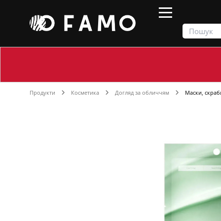
Продукти
Косметика
Догляд за обличчям
Маски, скраби