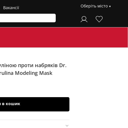
Оберіть місто
Вакансії
уліною проти набряків Dr.
irulina Modeling Mask
и в кошик