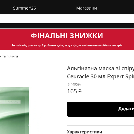
Summer'26
Магазини
ФІНАЛЬНІ ЗНИЖКИ
Термін відправки
до 7 робочих днів, акція діє до закінчення акційних товарів
 та пілінги
Альгінатна маска зі спір
Ceuracle 30 мл
Expert Sp
(
444959
)
165 ₴
Додат
Характеристики