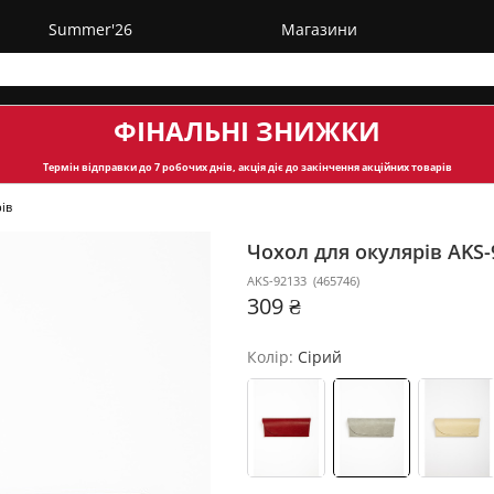
Summer'26
Магазини
ФІНАЛЬНІ ЗНИЖКИ
Термін відправки
до 7 робочих днів, акція діє до закінчення акційних товарів
ів
Чохол для окулярів AKS
AKS-92133
(
465746
)
309 ₴
Колір:
Сірий