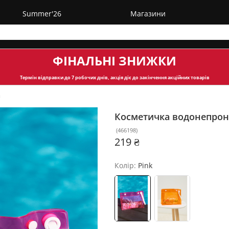
Summer'26
Магазини
ФІНАЛЬНІ ЗНИЖКИ
Термін відправки
до 7 робочих днів, акція діє до закінчення акційних товарів
и
Косметичка водонепрон
(
466198
)
219 ₴
Колір:
Pink