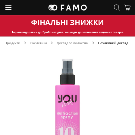
ФІНАЛЬНІ ЗНИЖКИ
Термін відправки
до 7 робочих днів, акція діє до закінчення акційних товарів
Продукти
Косметика
Догляд за волоссям
Незмивний догляд