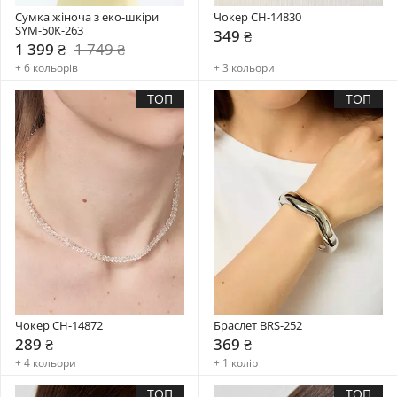
Сумка жіноча з еко-шкіри 
Чокер CH-14830
SYM-50К-263
349 ₴
1 399 ₴
1 749 ₴
+ 6 кольорів
+ 3 кольори
ТОП
ТОП
Чокер CH-14872
Браслет BRS-252
289 ₴
369 ₴
+ 4 кольори
+ 1 колір
ТОП
ТОП