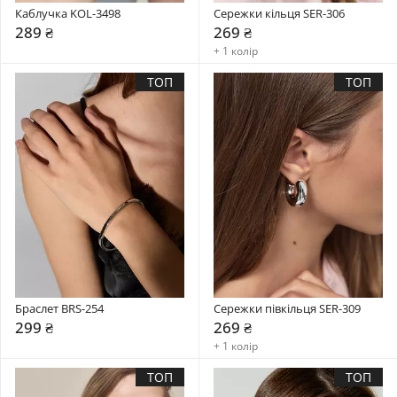
Каблучка KOL-3498
Сережки кільця SER-306
289 ₴
269 ₴
+ 1 колір
ТОП
ТОП
Браслет BRS-254
Сережки півкільця SER-309
299 ₴
269 ₴
+ 1 колір
ТОП
ТОП