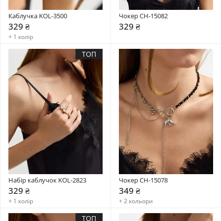
Каблучка KOL-3500
Чокер CH-15082
329 ₴
329 ₴
+ 1 колір
ТОП
Набір каблучок KOL-2823
Чокер CH-15078
329 ₴
349 ₴
+ 1 колір
+ 2 кольори
ТОП