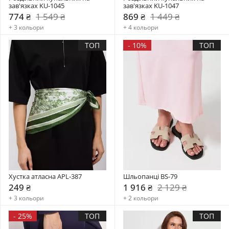
зав'язках KU-1045
зав'язках KU-1047
774 ₴
1 549 ₴
869 ₴
1 449 ₴
+ 3 кольори
+ 4 кольори
ТОП
-
10%
ТОП
Хустка атласна APL-387
Шльопанці BS-79
249 ₴
1 916 ₴
2 129 ₴
+ 3 кольори
+ 2 кольори
-
25%
ТОП
ТОП