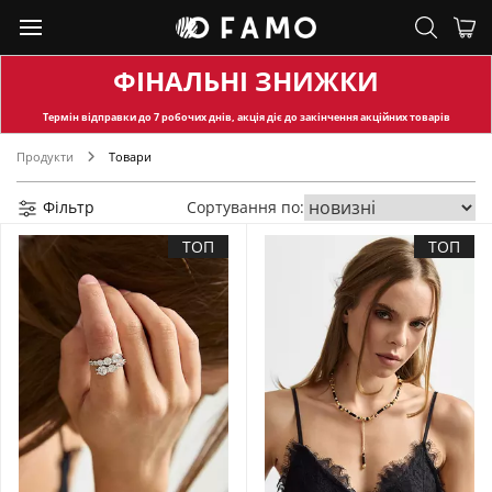
ФІНАЛЬНІ ЗНИЖКИ
Термін відправки
до 7 робочих днів, акція діє до закінчення акційних товарів
Продукти
Товари
Фільтр
Сортування по:
ТОП
ТОП