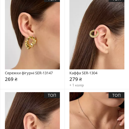
Сережки фігурні SER-13147
Каффа SER-1304
269 ₴
279 ₴
+ 1 колір
ТОП
ТОП