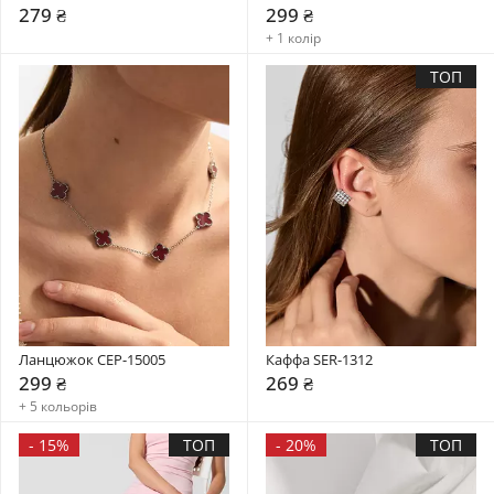
279 ₴
299 ₴
+ 1 колір
ТОП
Ланцюжок CEP-15005
Каффа SER-1312
299 ₴
269 ₴
+ 5 кольорів
-
15%
ТОП
-
20%
ТОП