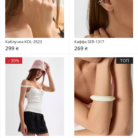
Каблучка KOL-3523
Каффа SER-1317
299 ₴
269 ₴
-
30%
ТОП