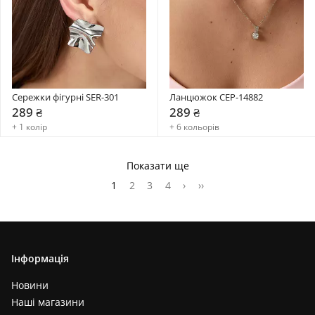
Сережки фігурні SER-301
Ланцюжок CEP-14882
289 ₴
289 ₴
+ 1 колір
+ 6 кольорів
Показати ще
1
2
3
4
›
››
Інформація
Новини
Наші магазини