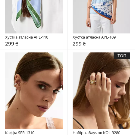
Хустка атласна APL-110
Хустка атласна APL-109
299 ₴
299 ₴
ТОП
Каффа SER-1310
Набір каблучок KOL-3280