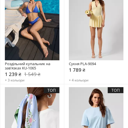
Роздільний купальник на 
Сукня PLA-9094
зав'язках KU-1065
1 789 ₴
1 239 ₴
1 549 ₴
+ 3 кольори
+ 4 кольори
ТОП
ТОП