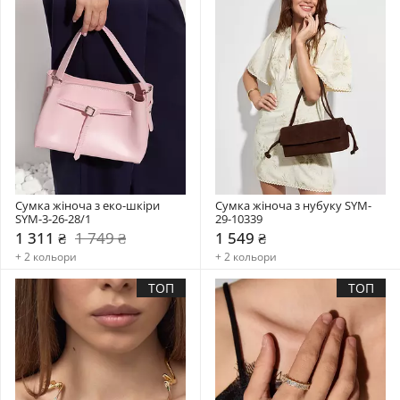
Сумка жіноча з еко-шкіри 
Сумка жіноча з нубуку SYM-
SYM-3-26-28/1
29-10339
1 311 ₴
1 749 ₴
1 549 ₴
+ 2 кольори
+ 2 кольори
ТОП
ТОП