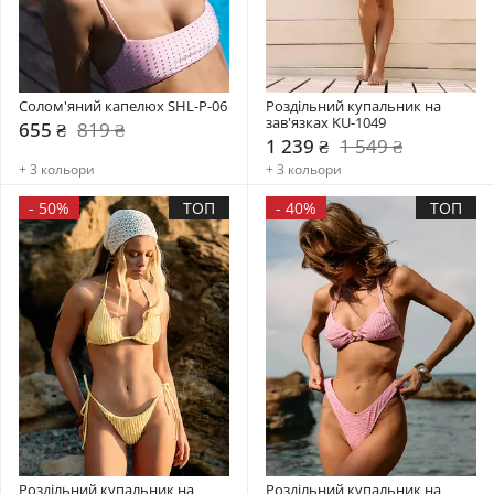
Солом'яний капелюх SHL-P-06
Роздільний купальник на 
зав'язках KU-1049
655 ₴
819 ₴
1 239 ₴
1 549 ₴
+ 3 кольори
+ 3 кольори
-
50%
ТОП
-
40%
ТОП
Роздільний купальник на 
Роздільний купальник на 