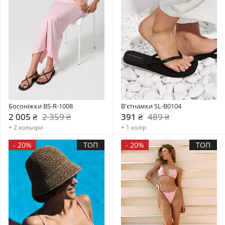
Босоніжки BS-R-1008
В'єтнамки SL-B0104
2 005 ₴
2 359 ₴
391 ₴
489 ₴
+ 2 кольори
+ 1 колір
-
20%
ТОП
-
20%
ТОП