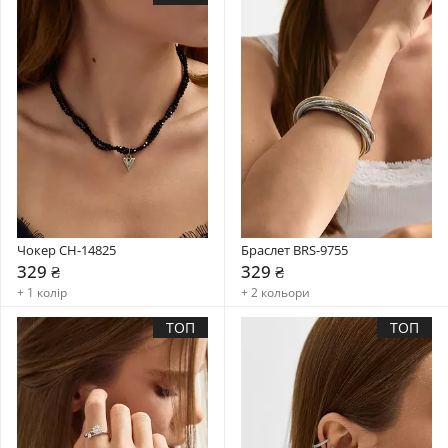
Чокер CH-14825
Браслет BRS-9755
329 ₴
329 ₴
+ 1 колір
+ 2 кольори
ТОП
ТОП