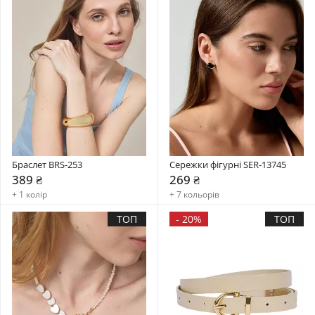
Браслет BRS-253
Сережки фігурні SER-13745
389 ₴
269 ₴
+ 1 колір
+ 7 кольорів
ТОП
-
20%
ТОП