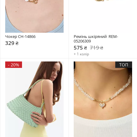
Чокер CH-14866
Ремінь шкіряний  REM-
05206309
329 ₴
575 ₴
719 ₴
+ 1 колір
-
20%
ТОП