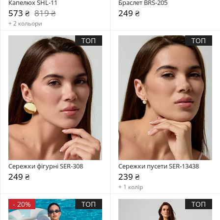
Капелюх SHL-11
Браслет BRS-205
573 ₴
819 ₴
249 ₴
+ 2 кольори
ТОП
ТОП
Сережки фігурні SER-308
Сережки пусети SER-13438
249 ₴
239 ₴
+ 1 колір
-
20%
ТОП
ТОП