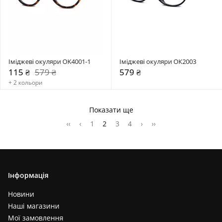
Іміджеві окуляри OK4001-1
Іміджеві окуляри OК2003
115 ₴
579 ₴
579 ₴
+ 2 кольори
Показати ще
‹‹
‹
1
2
3
4
›
››
Інформація
Новини
Наші магазини
Мої замовлення