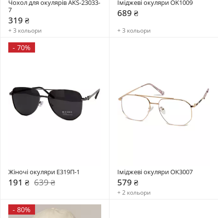
Чохол для окулярів AKS-23033-
Іміджеві окуляри OK1009
7
689 ₴
319 ₴
+ 3 кольори
+ 3 кольори
-
70%
Жіночі окуляри E319П-1
Іміджеві окуляри OK3007
191 ₴
639 ₴
579 ₴
+ 2 кольори
-
80%