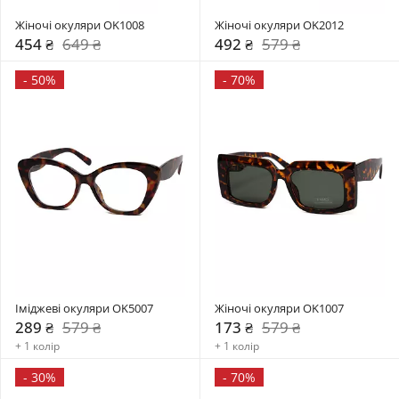
Жіночі окуляри OK1008
Жіночі окуляри OK2012
454 ₴
649 ₴
492 ₴
579 ₴
-
50%
-
70%
Іміджеві окуляри OK5007
Жіночі окуляри OK1007
289 ₴
579 ₴
173 ₴
579 ₴
+ 1 колір
+ 1 колір
-
30%
-
70%