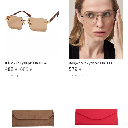
Жіночі окуляри OK1004F
Іміджеві окуляри OK3006
482 ₴
689 ₴
579 ₴
+ 1 колір
+ 2 кольори