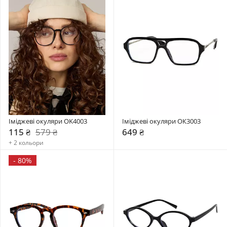
Іміджеві окуляри OK4003
Іміджеві окуляри ОК3003
115 ₴
579 ₴
649 ₴
+ 2 кольори
-
80%