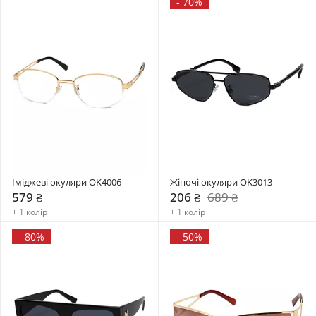
-
70%
Іміджеві окуляри OK4006
Жіночі окуляри OK3013
579 ₴
206 ₴
689 ₴
+ 1 колір
+ 1 колір
-
80%
-
50%