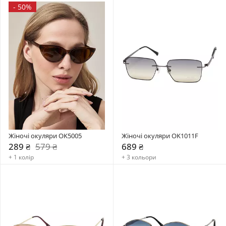
-
50%
Жіночі окуляри OK5005
Жіночі окуляри OK1011F
289 ₴
579 ₴
689 ₴
+ 1 колір
+ 3 кольори