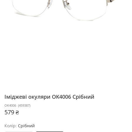
Іміджеві окуляри OK4006
Срібний
OK4006
(
459387
)
579 ₴
Колір:
Срібний