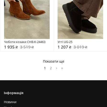
Чоботи козаки CHB-K-24463
Уггі UG-25
1 935 ₴
3 519 ₴
1 207 ₴
3 019 ₴
Показати ще
1
2
›
››
Інформація
Новини