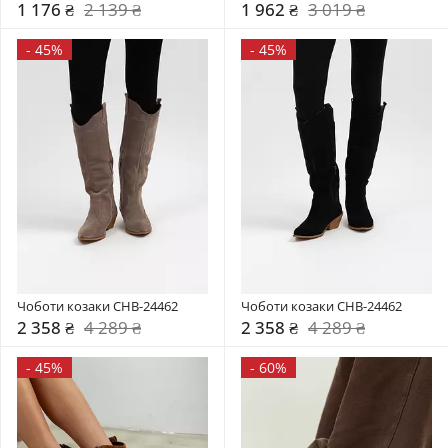
1 176 ₴
2 139 ₴
1 962 ₴
3 019 ₴
-
45%
-
45%
Чоботи козаки CHB-24462
Чоботи козаки CHB-24462
2 358 ₴
4 289 ₴
2 358 ₴
4 289 ₴
-
45%
-
60%