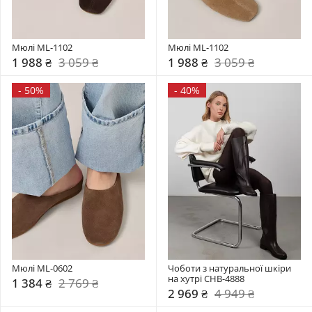
Мюлі ML-1102
Мюлі ML-1102
1 988 ₴
3 059 ₴
1 988 ₴
3 059 ₴
-
50%
-
40%
Мюлі ML-0602
Чоботи з натуральної шкіри 
на хутрі CHB-4888
1 384 ₴
2 769 ₴
2 969 ₴
4 949 ₴