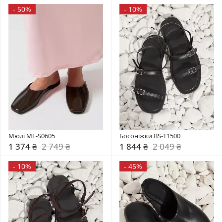
-
50%
-
10%
Мюлі ML-S0605
Босоніжки BS-T1500
1 374 ₴
2 749 ₴
1 844 ₴
2 049 ₴
-
10%
-
45%