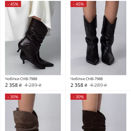
-
45%
-
45%
Чобітки CHB-7988
Чобітки CHB-7988
2 358 ₴
4 289 ₴
2 358 ₴
4 289 ₴
-
30%
-
30%