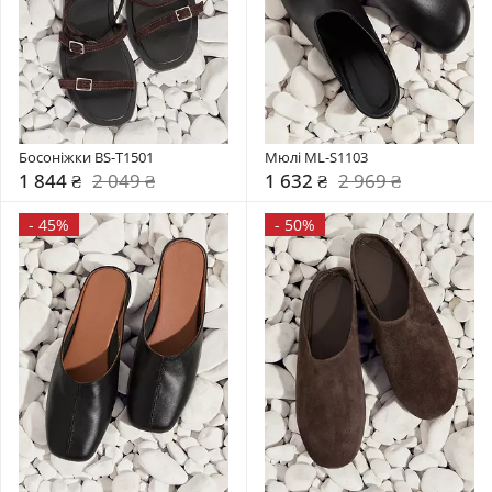
Босоніжки BS-T1501
Мюлі ML-S1103
1 844 ₴
2 049 ₴
1 632 ₴
2 969 ₴
-
45%
-
50%