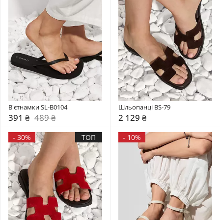
В'єтнамки SL-B0104
Шльопанці BS-79
391 ₴
489 ₴
2 129 ₴
-
30%
ТОП
-
10%