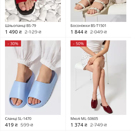
Шльопанці BS-79
Босоніжки BS-T1501
1 490 ₴
2 129 ₴
1 844 ₴
2 049 ₴
-
30%
-
50%
Сланці SL-1470
Мюлі ML-S0605
419 ₴
599 ₴
1 374 ₴
2 749 ₴