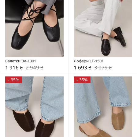
Балетки BA-1301
Лофери LF-1501
1 916 ₴
2 949 ₴
1 693 ₴
3 079 ₴
-
35%
-
35%