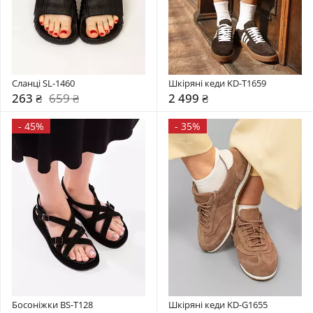
Сланці SL-1460
Шкіряні кеди KD-T1659
263 ₴
659 ₴
2 499 ₴
-
45%
-
35%
Босоніжки BS-T128
Шкіряні кеди KD-G1655