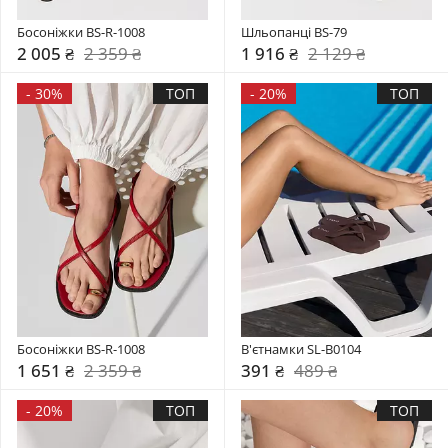
Босоніжки BS-R-1008
Шльопанці BS-79
2 005 ₴
2 359 ₴
1 916 ₴
2 129 ₴
-
30%
ТОП
-
20%
ТОП
Босоніжки BS-R-1008
В'єтнамки SL-B0104
1 651 ₴
2 359 ₴
391 ₴
489 ₴
-
20%
ТОП
ТОП