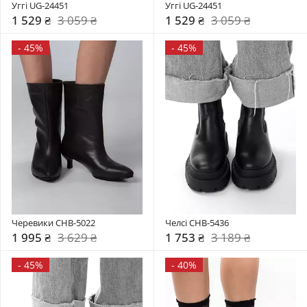
Уггі UG-24451
Уггі UG-24451
1 529 ₴
3 059 ₴
1 529 ₴
3 059 ₴
-
45%
-
45%
Черевики CHB-5022
Челсі CHB-5436
1 995 ₴
3 629 ₴
1 753 ₴
3 189 ₴
-
45%
-
40%