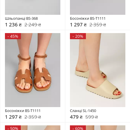
Шльопанці BS-368
Босоніжки BS-T1111
1 236 ₴
2 249 ₴
1 297 ₴
2 359 ₴
-
45%
-
20%
Босоніжки BS-T1111
Сланці SL-1450
1 297 ₴
2 359 ₴
479 ₴
599 ₴
-
50%
-
60%