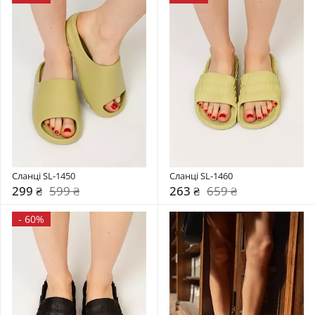
Сланці SL-1450
Сланці SL-1460
299 ₴
599 ₴
263 ₴
659 ₴
-
60%