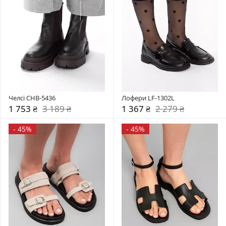
Челсі CHB-5436
Лофери LF-1302L
1 753 ₴
3 189 ₴
1 367 ₴
2 279 ₴
-
45%
-
45%