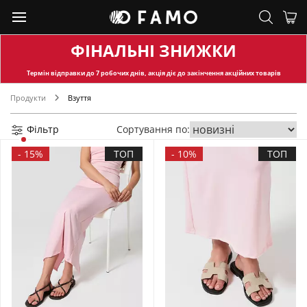
ФІНАЛЬНІ ЗНИЖКИ
Термін відправки
до 7 робочих днів, акція діє до закінчення акційних товарів
Продукти
Взуття
Фільтр
Сортування по:
-
15%
ТОП
-
10%
ТОП