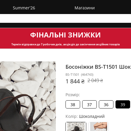
Summer'26
Магазини
ФІНАЛЬНІ ЗНИЖКИ
Термін відправки
до 7 робочих днів, акція діє до закінчення акційних товарів
Босоніжки BS-T1501
Шок
BS-T1501
(
464743
)
1 844 ₴
2 049 ₴
Розмір:
38
37
36
39
Колір:
Шоколадний