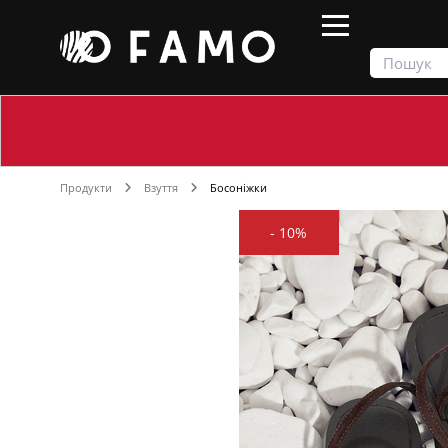
Продукти
Взуття
Босоніжки
-
10%