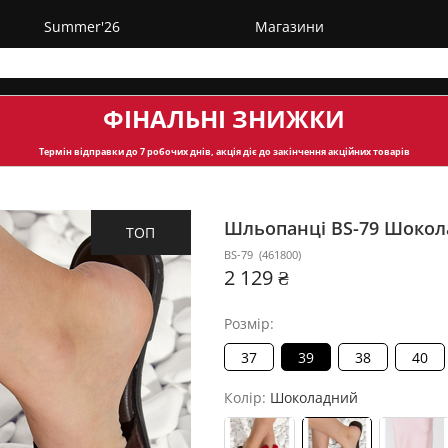
Summer'26
Магазини
ФІНАЛЬНІ ЗНИЖКИ
Термін відправки
до 7 робочих днів, акція діє до закінчення акційних товарів
Шльопанці BS-79
Шокол
ТОП
BS-79
(
461800
)
2 129 ₴
Розмір:
37
39
38
40
Колір:
Шоколадний