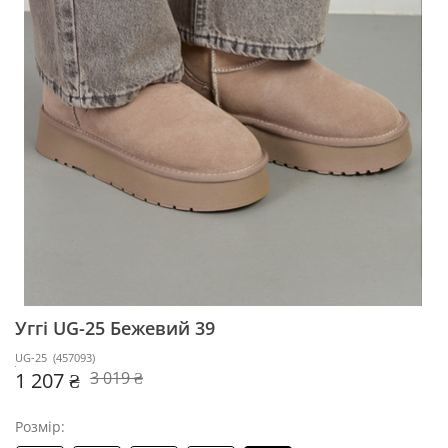
Уггі UG-25
Бежевий 39
UG-25
(
457093
)
1 207 ₴
3 019 ₴
Розмір: