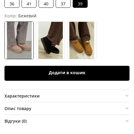
36
41
40
37
39
Колір:
Бежевий
Додати в кошик
Характеристики
Опис товару
Відгуки (
0
)