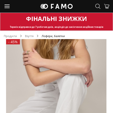
ФІНАЛЬНІ ЗНИЖКИ
Термін відправки
до 7 робочих днів, акція діє до закінчення акційних товарів
Продукти
Взуття
Лофери, балетки
-
45%