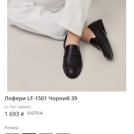
Лофери LF-1501
Чорний 39
LF-1501
(
458695
)
1 693 ₴
3 079 ₴
Розмір: