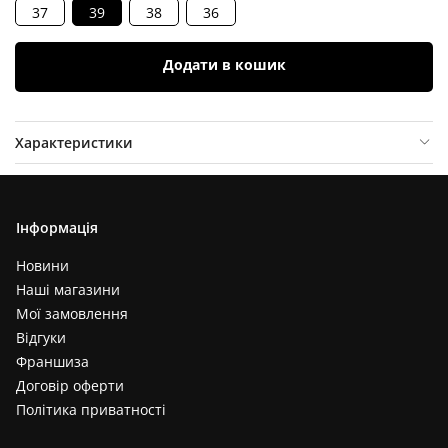
37
39
38
36
Додати в кошик
Характеристики
Опис товару
Відгуки (
0
)
Інформація
Новини
Наші магазини
Мої замовлення
Відгуки
Франшиза
Договір оферти
Політика приватності