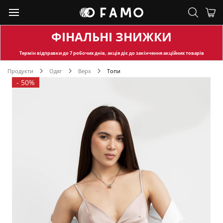
ФІНАЛЬНІ ЗНИЖКИ
Термін відправки
до 7 робочих днів, акція діє до закінчення акційних товарів
Продукти
Одяг
Верх
Топи
-
50%