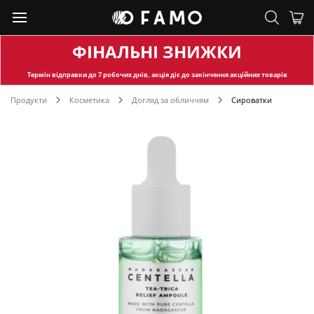
ФІНАЛЬНІ ЗНИЖКИ
Термін відправки
до 7 робочих днів, акція діє до закінчення акційних товарів
Продукти
Косметика
Догляд за обличчям
Сироватки