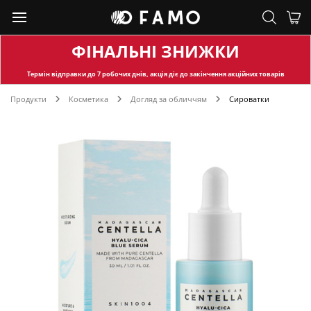
ФІНАЛЬНІ ЗНИЖКИ
Термін відправки
до 7 робочих днів, акція діє до закінчення акційних товарів
Продукти
Косметика
Догляд за обличчям
Сироватки