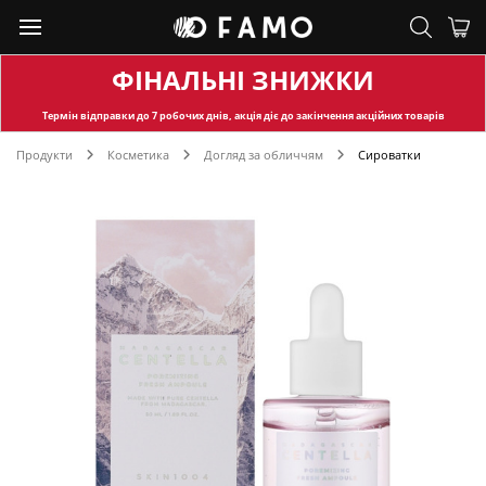
ФІНАЛЬНІ ЗНИЖКИ
Термін відправки
до 7 робочих днів, акція діє до закінчення акційних товарів
Продукти
Косметика
Догляд за обличчям
Сироватки