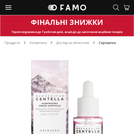
ФІНАЛЬНІ ЗНИЖКИ
Термін відправки
до 7 робочих днів, акція діє до закінчення акційних товарів
Продукти
Косметика
Догляд за обличчям
Сироватки