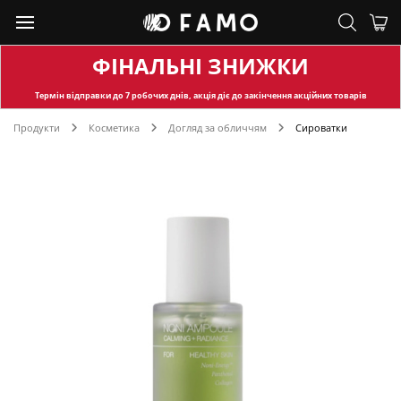
ФІНАЛЬНІ ЗНИЖКИ
Термін відправки
до 7 робочих днів, акція діє до закінчення акційних товарів
Продукти
Косметика
Догляд за обличчям
Сироватки