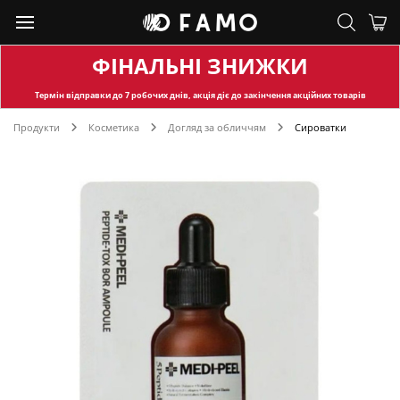
ФІНАЛЬНІ ЗНИЖКИ
Термін відправки
до 7 робочих днів, акція діє до закінчення акційних товарів
Продукти
Косметика
Догляд за обличчям
Сироватки