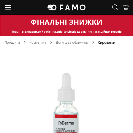
ФІНАЛЬНІ ЗНИЖКИ
Термін відправки
до 7 робочих днів, акція діє до закінчення акційних товарів
Продукти
Косметика
Догляд за обличчям
Сироватки