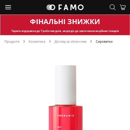
ФІНАЛЬНІ ЗНИЖКИ
Термін відправки
до 7 робочих днів, акція діє до закінчення акційних товарів
Продукти
Косметика
Догляд за обличчям
Сироватки