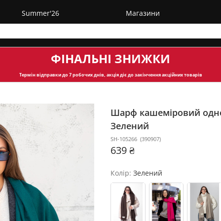
Summer'26
Магазини
ФІНАЛЬНІ ЗНИЖКИ
Термін відправки
до 7 робочих днів, акція діє до закінчення акційних товарів
Шарф кашеміровий одн
Зелений
SH-105266
(
390907
)
639 ₴
Колір:
Зелений