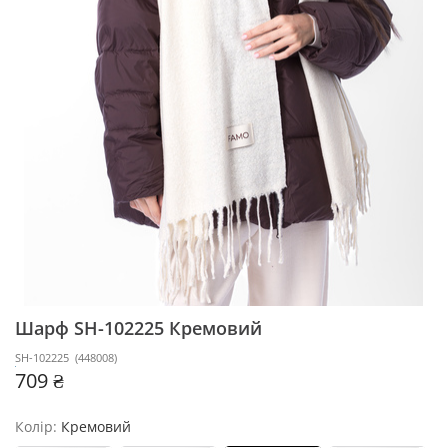
Шарф SH-102225
Кремовий
SH-102225
(
448008
)
709 ₴
Колір:
Кремовий