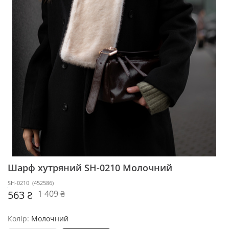
Шарф хутряний SH-0210
Молочний
SH-0210
(
452586
)
563 ₴
1 409 ₴
Колір:
Молочний