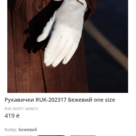
Рукавички RUK-202317
Бежевий one size
RUK-202317
(
425621
)
419 ₴
Колір:
Бежевий