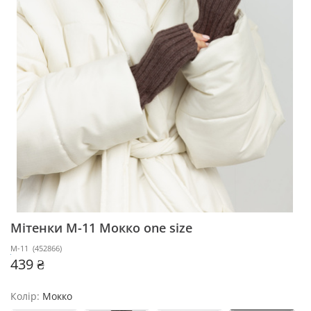
Мітенки M-11
Мокко one size
M-11
(
452866
)
439 ₴
Колір:
Мокко