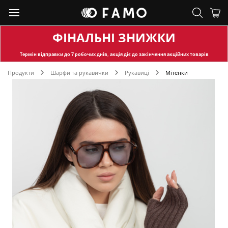
ФІНАЛЬНІ ЗНИЖКИ
Термін відправки
до 7 робочих днів, акція діє до закінчення акційних товарів
Продукти
Шарфи та рукавички
Рукавиці
Мітенки