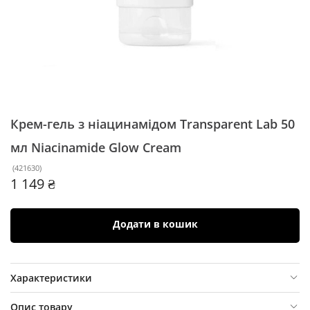
Крем-гель з ніацинамідом Transparent Lab 50
мл
Niacinamide Glow Cream
(
421630
)
1 149 ₴
Додати в кошик
Характеристики
Опис товару