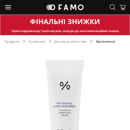
ФІНАЛЬНІ ЗНИЖКИ
Термін відправки
до 7 робочих днів, акція діє до закінчення акційних товарів
Продукти
Косметика
Догляд за обличчям
Зволоження